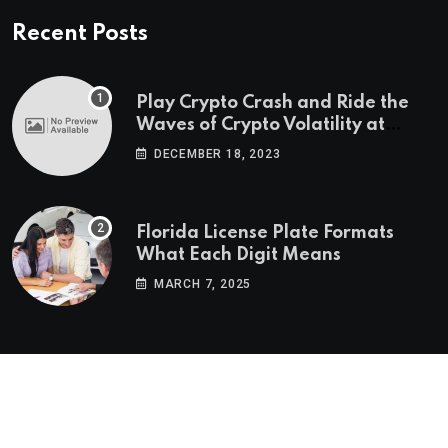
Recent Posts
Play Crypto Crash and Ride the
Waves of Crypto Volatility at
Wintomato’s Online Platform
DECEMBER 18, 2023
Florida License Plate Formats
What Each Digit Means
MARCH 7, 2025
© 2022-2025
Morning Star Recs
. All Reserved Rights.