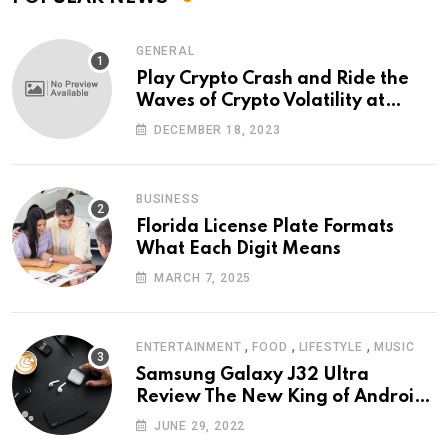
GENERAL
Play Crypto Crash and Ride the
Waves of Crypto Volatility at
Wintomato’s Online Platform
DECEMBER 18, 2023
BUSINESS
Florida License Plate Formats
What Each Digit Means
MARCH 7, 2025
,
,
,
ENTERTAINMENT
FOOD
LIFESTYLE
MUSIC
Samsung Galaxy J32 Ultra
Review The New King of Android
Phones
JUNE 29, 2022