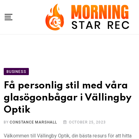
Skip
to
content
BUSINESS
Få personlig stil med våra
glasögonbågar i Vällingby
Optik
BY
CONSTANCE MARSHALL
OCTOBER 25, 2023
Välkommen till Vällingby Optik, din bästa resurs för att hitta