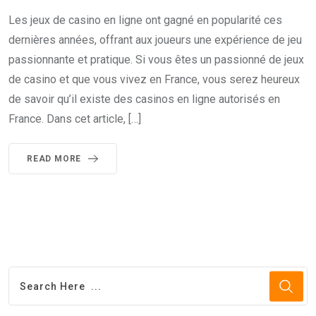
Les jeux de casino en ligne ont gagné en popularité ces
dernières années, offrant aux joueurs une expérience de jeu
passionnante et pratique. Si vous êtes un passionné de jeux
de casino et que vous vivez en France, vous serez heureux
de savoir qu’il existe des casinos en ligne autorisés en
France. Dans cet article, […]
READ MORE