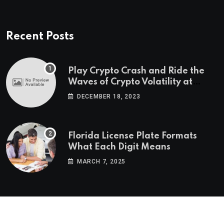
Recent Posts
Play Crypto Crash and Ride the
Waves of Crypto Volatility at
Wintomato’s Online Platform
DECEMBER 18, 2023
Florida License Plate Formats
What Each Digit Means
MARCH 7, 2025