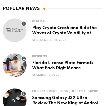
POPULAR NEWS
GENERAL
Play Crypto Crash and Ride the
Waves of Crypto Volatility at
Wintomato’s Online Platform
DECEMBER 18, 2023
BUSINESS
Florida License Plate Formats
What Each Digit Means
MARCH 7, 2025
,
,
,
ENTERTAINMENT
FOOD
LIFESTYLE
MUSIC
Samsung Galaxy J32 Ultra
Review The New King of Android