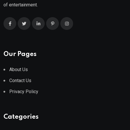
of entertainment.
Our Pages
About Us
Contact Us
Privacy Policy
Categories