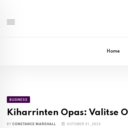
Skip
to
content
Home
BUSINESS
Kiharrinten Opas: Valitse 
BY
CONSTANCE MARSHALL
OCTOBER 31, 2023