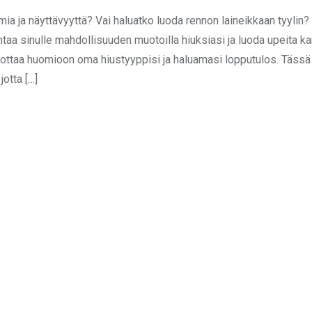
ymia ja näyttävyyttä? Vai haluatko luoda rennon laineikkaan tyylin?
ntaa sinulle mahdollisuuden muotoilla hiuksiasi ja luoda upeita k
keää ottaa huomioon oma hiustyyppisi ja haluamasi lopputulos. Täs
jotta […]