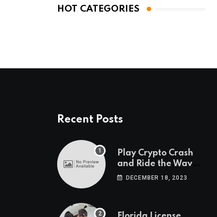
HOT CATEGORIES
Recent Posts
Play Crypto Crash
and Ride the Waves
of Crypto Volatility
DECEMBER 18, 2023
at Wintomato’s
Online Platform
Florida License