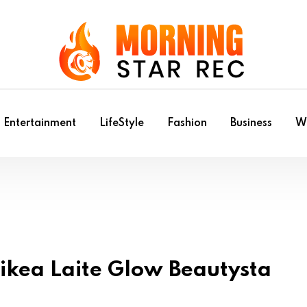
Entertainment
LifeStyle
Fashion
Business
Wr
Oikea Laite Glow Beautysta