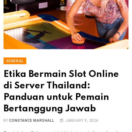
GENERAL
Etika Bermain Slot Online
di Server Thailand:
Panduan untuk Pemain
Bertanggung Jawab
BY
CONSTANCE MARSHALL
JANUARY 9, 2024