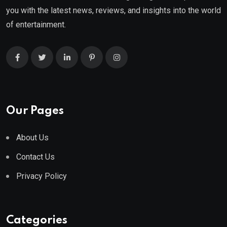
you with the latest news, reviews, and insights into the world
of entertainment.
Our Pages
About Us
Contact Us
Privacy Policy
Categories