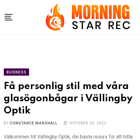
Skip
to
content
BUSINESS
Få personlig stil med våra
glasögonbågar i Vällingby
Optik
BY
CONSTANCE MARSHALL
OCTOBER 25, 2023
Välkommen till Vällingby Optik, din bästa resurs för att hitta