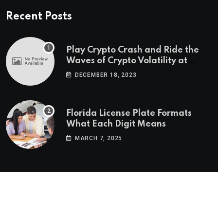
Recent Posts
Play Crypto Crash and Ride the
Waves of Crypto Volatility at
Wintomato’s Online Platform
DECEMBER 18, 2023
Florida License Plate Formats
What Each Digit Means
MARCH 7, 2025
© 2022-2025
Morning Star Recs
. All Reserved Rights.