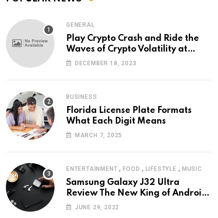
GENERAL
Play Crypto Crash and Ride the
Waves of Crypto Volatility at
Wintomato’s Online Platform
DECEMBER 18, 2023
BUSINESS
Florida License Plate Formats
What Each Digit Means
MARCH 7, 2025
,
,
,
ENTERTAINMENT
FOOD
LIFESTYLE
MUSIC
Samsung Galaxy J32 Ultra
Review The New King of Android
Phones
JUNE 29, 2022