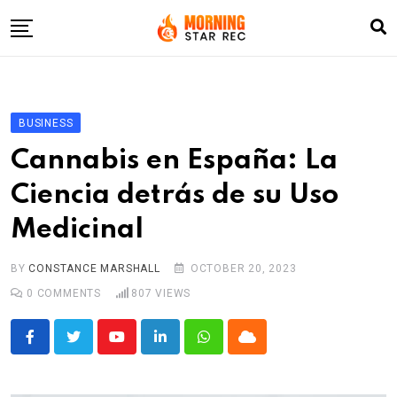
Skip
to
content
Home
Entertainment
BUSINESS
LifeStyle
Cannabis en España: La
Fashion
Ciencia detrás de su Uso
Business
Medicinal
Write For Us
BY
CONSTANCE MARSHALL
OCTOBER 20, 2023
0
COMMENTS
807
VIEWS
Youtube
LinkedIn
Whatsapp
Cloud